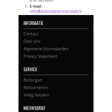
010-3072857
E-mail:
info@automattenopmaat.nl
INFORMATIE
Contact
Over ons
Algemene Voorwaarden
Privacy Statement
SERVICE
Bezorgen
Retourneren
Veilig betalen
NIEUWSBRIEF