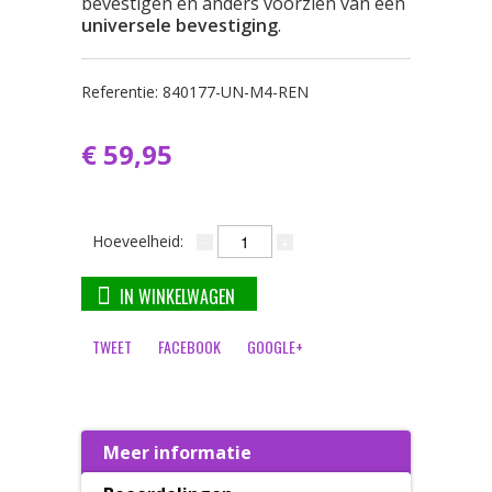
bevestigen en anders voorzien van een
universele bevestiging
.
Referentie:
840177-UN-M4-REN
€ 59,95
Hoeveelheid:
IN WINKELWAGEN
TWEET
FACEBOOK
GOOGLE+
Meer informatie