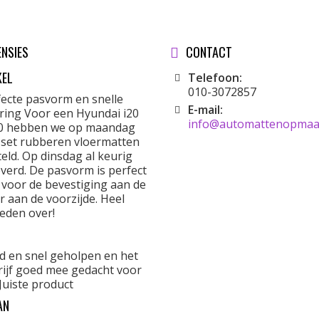
ENSIES
CONTACT
KEL
Telefoon:
010-3072857
fecte pasvorm en snelle
E-mail:
ering Voor een Hyundai i20
info@automattenopmaat
0 hebben we op maandag
 set rubberen vloermatten
eld. Op dinsdag al keurig
verd. De pasvorm is perfect
 voor de bevestiging aan de
r aan de voorzijde. Heel
eden over!
d en snel geholpen en het
rijf goed mee gedacht voor
Juiste product
AN