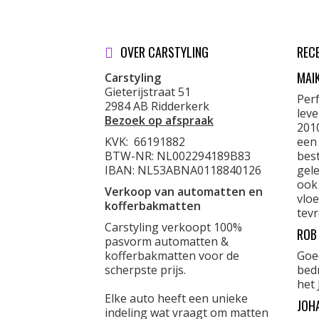
OVER CARSTYLING
REC
MAI
Carstyling
Gieterijstraat 51
Per
2984 AB Ridderkerk
lev
Bezoek op afspraak
201
KVK:
66191882
een
BTW-NR: NL002294189B83
best
IBAN: NL53ABNA0118840126
gele
ook
Verkoop van automatten en
vloe
kofferbakmatten
tevr
Carstyling verkoopt 100%
ROB
pasvorm automatten &
kofferbakmatten voor de
Goe
scherpste prijs.
bed
het 
Elke auto heeft een unieke
JOH
indeling wat vraagt om matten