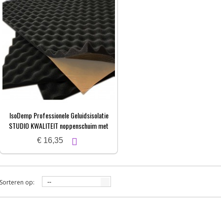
IsoDemp Professionele Geluidsisolatie
STUDIO KWALITEIT noppenschuim met
zelfkl. laag | 3x50x100cm
€ 16,35
Sorteren op:
--