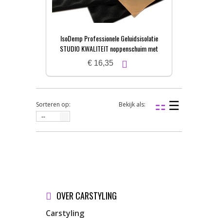
IsoDemp Professionele Geluidsisolatie
STUDIO KWALITEIT noppenschuim met
zelfkl. laag | 3x50x100cm
€ 16,35
Sorteren op:
Bekijk als:
--
OVER CARSTYLING
Carstyling