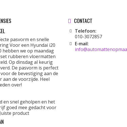
ENSIES
CONTACT
KEL
Telefoon:
010-3072857
fecte pasvorm en snelle
E-mail:
ering Voor een Hyundai i20
info@automattenopmaat
0 hebben we op maandag
 set rubberen vloermatten
eld. Op dinsdag al keurig
verd. De pasvorm is perfect
 voor de bevestiging aan de
r aan de voorzijde. Heel
eden over!
d en snel geholpen en het
rijf goed mee gedacht voor
Juiste product
AN