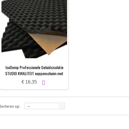
IsoDemp Professionele Geluidsisolatie
STUDIO KWALITEIT noppenschuim met
zelfkl. laag | 3x50x100cm
€ 16,35
Sorteren op:
--