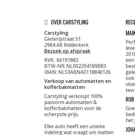
OVER CARSTYLING
REC
MAI
Carstyling
Gieterijstraat 51
Per
2984 AB Ridderkerk
lev
Bezoek op afspraak
201
KVK:
66191882
een
BTW-NR: NL002294189B83
best
IBAN: NL53ABNA0118840126
gele
ook
Verkoop van automatten en
vloe
kofferbakmatten
tevr
Carstyling verkoopt 100%
ROB
pasvorm automatten &
kofferbakmatten voor de
Goe
scherpste prijs.
bed
het 
Elke auto heeft een unieke
JOH
indeling wat vraagt om matten