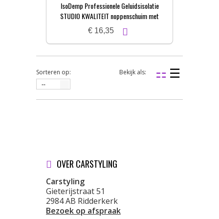
IsoDemp Professionele Geluidsisolatie
STUDIO KWALITEIT noppenschuim met
zelfkl. laag | 3x50x100cm
€ 16,35
Sorteren op:
Bekijk als:
--
OVER CARSTYLING
Carstyling
Gieterijstraat 51
2984 AB Ridderkerk
Bezoek op afspraak