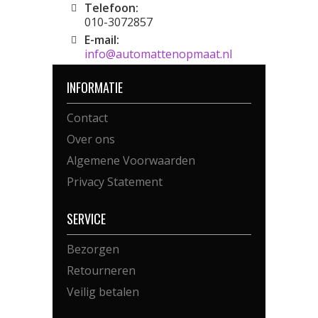
Telefoon:
010-3072857
E-mail:
info@automattenopmaat.nl
INFORMATIE
Contact
Over ons
Algemene Voorwaarden
Privacy Statement
SERVICE
Bezorgen
Retourneren
Veilig betalen