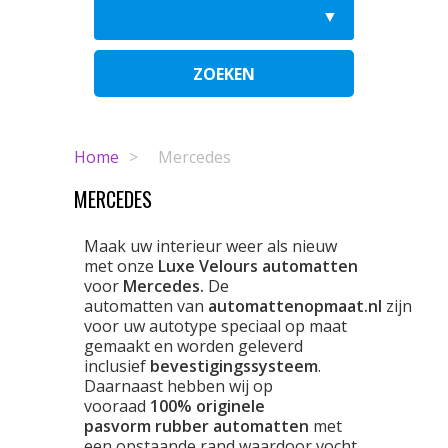
ZOEKEN
Home
>
Mercedes
MERCEDES
Maak uw interieur weer als nieuw
met onze
Luxe Velours automatten
voor
Mercedes.
De
automatten van
automattenopmaat.nl
zijn
voor uw autotype speciaal op maat
gemaakt en worden geleverd
inclusief
bevestigingssysteem
.
Daarnaast hebben wij op
vooraad
100% originele
pasvorm rubber automatten
met
een opstaande rand waardoor vocht