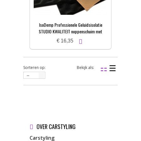
IsoDemp Professionele Geluidsisolatie
STUDIO KWALITEIT noppenschuim met
zelfkl. laag | 3x50x100cm
€ 16,35
Sorteren op:
Bekijk als:
--
OVER CARSTYLING
Carstyling