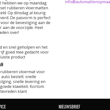
info@automattenopmaat
0 hebben we op maandag
 set rubberen vloermatten
eld. Op dinsdag al keurig
verd. De pasvorm is perfect
 voor de bevestiging aan de
r aan de voorzijde. Heel
eden over!
d en snel geholpen en het
rijf goed mee gedacht voor
Juiste product
AN
 rubberen vloermat voor
 auto bestelt: snelle
lging, snelle levering en
goede klawiteit. Kortom:
 tevreden klant
VICE
NIEUWSBRIEF