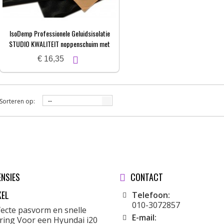
IsoDemp Professionele Geluidsisolatie
STUDIO KWALITEIT noppenschuim met
zelfkl. laag | 3x50x100cm
€ 16,35
Sorteren op:
--
ENSIES
CONTACT
KEL
Telefoon:
010-3072857
fecte pasvorm en snelle
E-mail:
ering Voor een Hyundai i20