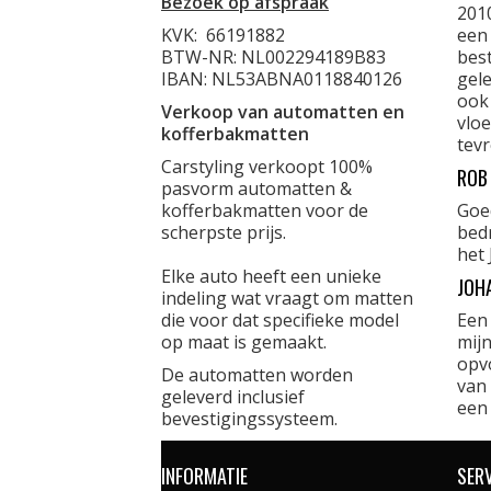
Bezoek op afspraak
201
KVK:
66191882
een
BTW-NR: NL002294189B83
best
IBAN: NL53ABNA0118840126
gele
ook
Verkoop van automatten en
vloe
kofferbakmatten
tevr
Carstyling verkoopt 100%
ROB
pasvorm automatten &
kofferbakmatten voor de
Goe
scherpste prijs.
bed
het 
Elke auto heeft een unieke
JOH
indeling wat vraagt om matten
die voor dat specifieke model
Een
op maat is gemaakt.
mijn
opvo
De automatten worden
van 
geleverd inclusief
een
bevestigingssysteem.
INFORMATIE
SER