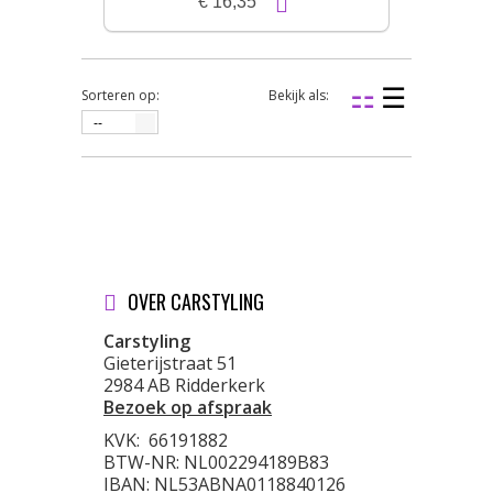
€ 16,35
Sorteren op:
Bekijk als:
--
OVER CARSTYLING
Carstyling
Gieterijstraat 51
2984 AB Ridderkerk
Bezoek op afspraak
KVK:
66191882
BTW-NR: NL002294189B83
IBAN: NL53ABNA0118840126