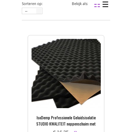
Sorteren op:
Bekijk als:
--
IsoDemp Professionele Geluidsisolatie
STUDIO KWALITEIT noppenschuim met
zelfkl. laag | 3x50x100cm