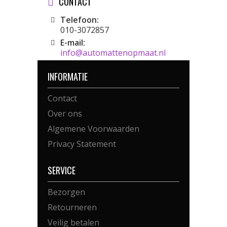
CONTACT
Telefoon:
010-3072857
E-mail:
info@automattenopmaat.nl
INFORMATIE
Contact
Over ons
Algemene Voorwaarden
Privacy Statement
SERVICE
Bezorgen
Retourneren
Veilig betalen