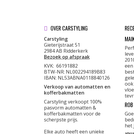
OVER CARSTYLING
REC
MAI
Carstyling
Gieterijstraat 51
Per
2984 AB Ridderkerk
lev
Bezoek op afspraak
201
KVK:
66191882
een
BTW-NR: NL002294189B83
best
IBAN: NL53ABNA0118840126
gele
ook
Verkoop van automatten en
vloe
kofferbakmatten
tevr
Carstyling verkoopt 100%
ROB
pasvorm automatten &
kofferbakmatten voor de
Goe
scherpste prijs.
bed
het 
Elke auto heeft een unieke