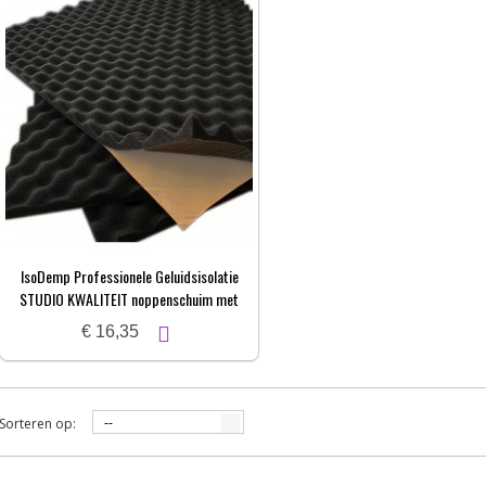
IsoDemp Professionele Geluidsisolatie
STUDIO KWALITEIT noppenschuim met
zelfkl. laag | 3x50x100cm
€ 16,35
Sorteren op:
--