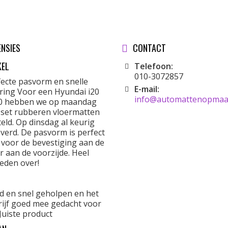
ENSIES
CONTACT
KEL
Telefoon:
010-3072857
fecte pasvorm en snelle
E-mail:
ering Voor een Hyundai i20
info@automattenopmaat
0 hebben we op maandag
 set rubberen vloermatten
eld. Op dinsdag al keurig
verd. De pasvorm is perfect
 voor de bevestiging aan de
r aan de voorzijde. Heel
eden over!
d en snel geholpen en het
rijf goed mee gedacht voor
Juiste product