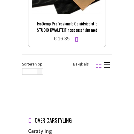
IsoDemp Professionele Geluidsisolatie
STUDIO KWALITEIT noppenschuim met
zelfkl. laag | 3x50x100cm
€ 16,35
Sorteren op:
Bekijk als:
--
OVER CARSTYLING
Carstyling