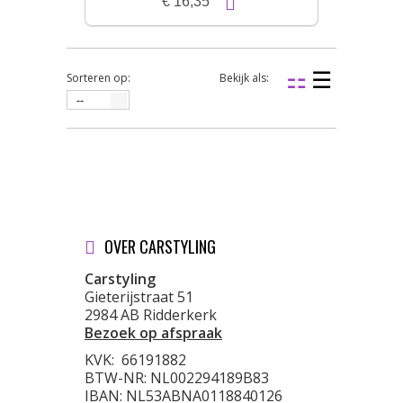
€ 16,35
Sorteren op:
Bekijk als:
--
OVER CARSTYLING
Carstyling
Gieterijstraat 51
2984 AB Ridderkerk
Bezoek op afspraak
KVK:
66191882
BTW-NR: NL002294189B83
IBAN: NL53ABNA0118840126