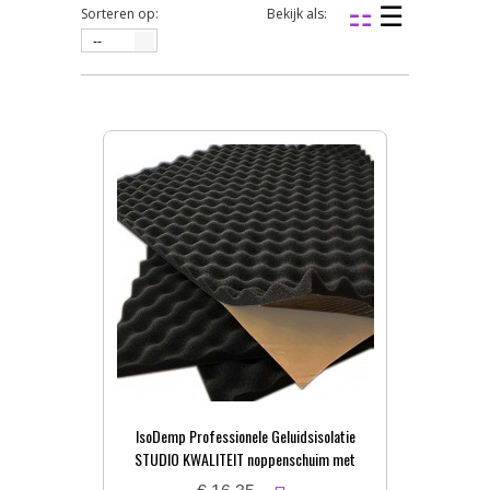
Sorteren op:
Bekijk als:
--
IsoDemp Professionele Geluidsisolatie
STUDIO KWALITEIT noppenschuim met
zelfkl. laag | 3x50x100cm