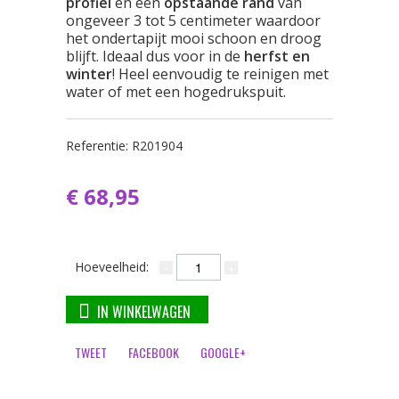
profiel
en een
opstaande rand
van
ongeveer 3 tot 5 centimeter waardoor
het ondertapijt mooi schoon en droog
blijft. Ideaal dus voor in de
herfst en
winter
! Heel eenvoudig te reinigen met
water of met een hogedrukspuit.
Referentie:
R201904
€ 68,95
Hoeveelheid:
IN WINKELWAGEN
TWEET
FACEBOOK
GOOGLE+