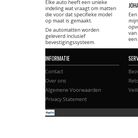
Elke auto heeft een unieke
JOH
indeling wat vraagt om matten
die voor dat specifieke model
Een
op maat is gemaakt.
mijn
opvo
De automatten worden
van 
geleverd inclusief
een
bevestigingssysteem.
INFORMATIE
SER
Contact
Bez
Over ons
Ret
Algemene Voorwaarden
Veil
Privacy Statement