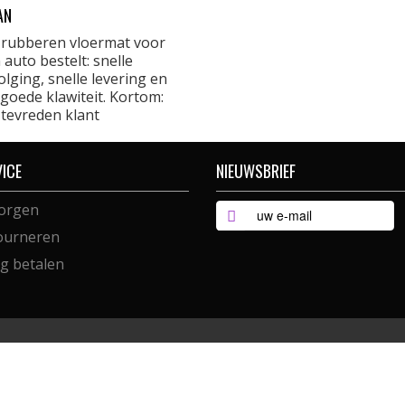
AN
 rubberen vloermat voor
 auto bestelt: snelle
lging, snelle levering en
goede klawiteit. Kortom:
 tevreden klant
VICE
NIEUWSBRIEF
orgen
ourneren
ig betalen