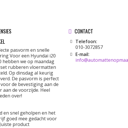
ENSIES
CONTACT
KEL
Telefoon:
010-3072857
fecte pasvorm en snelle
E-mail:
ering Voor een Hyundai i20
info@automattenopmaat
0 hebben we op maandag
 set rubberen vloermatten
eld. Op dinsdag al keurig
verd. De pasvorm is perfect
 voor de bevestiging aan de
r aan de voorzijde. Heel
eden over!
d en snel geholpen en het
rijf goed mee gedacht voor
Juiste product