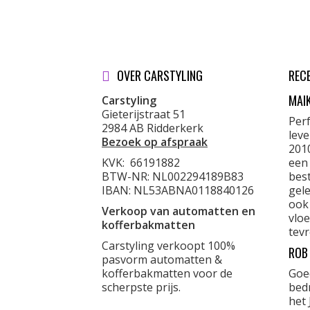
OVER CARSTYLING
REC
MAI
Carstyling
Gieterijstraat 51
Per
2984 AB Ridderkerk
lev
Bezoek op afspraak
201
KVK:
66191882
een
BTW-NR: NL002294189B83
best
IBAN: NL53ABNA0118840126
gele
ook
Verkoop van automatten en
vloe
kofferbakmatten
tevr
Carstyling verkoopt 100%
ROB
pasvorm automatten &
kofferbakmatten voor de
Goe
scherpste prijs.
bed
het 