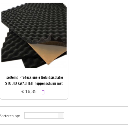
IsoDemp Professionele Geluidsisolatie
STUDIO KWALITEIT noppenschuim met
zelfkl. laag | 3x50x100cm
€ 16,35
Sorteren op:
--