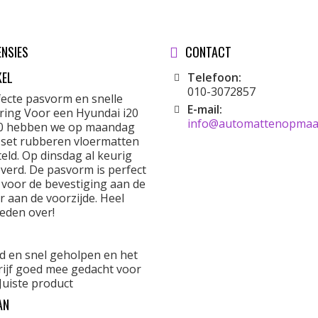
ENSIES
CONTACT
KEL
Telefoon:
010-3072857
fecte pasvorm en snelle
E-mail:
ering Voor een Hyundai i20
info@automattenopmaat
0 hebben we op maandag
 set rubberen vloermatten
eld. Op dinsdag al keurig
verd. De pasvorm is perfect
 voor de bevestiging aan de
r aan de voorzijde. Heel
eden over!
d en snel geholpen en het
rijf goed mee gedacht voor
Juiste product
AN