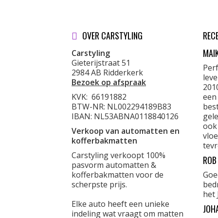
OVER CARSTYLING
REC
MAI
Carstyling
Gieterijstraat 51
Per
2984 AB Ridderkerk
lev
Bezoek op afspraak
201
KVK:
66191882
een
BTW-NR: NL002294189B83
best
IBAN: NL53ABNA0118840126
gele
ook
Verkoop van automatten en
vloe
kofferbakmatten
tevr
Carstyling verkoopt 100%
ROB
pasvorm automatten &
kofferbakmatten voor de
Goe
scherpste prijs.
bed
het 
Elke auto heeft een unieke
JOH
indeling wat vraagt om matten