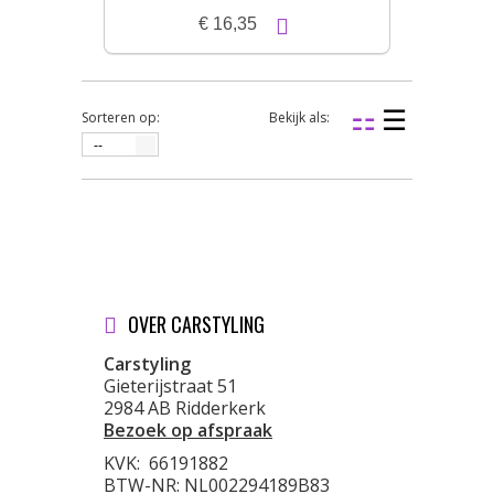
zelfkl. laag | 3x50x100cm
€ 16,35
Sorteren op:
Bekijk als:
--
OVER CARSTYLING
Carstyling
Gieterijstraat 51
2984 AB Ridderkerk
Bezoek op afspraak
KVK:
66191882
BTW-NR: NL002294189B83