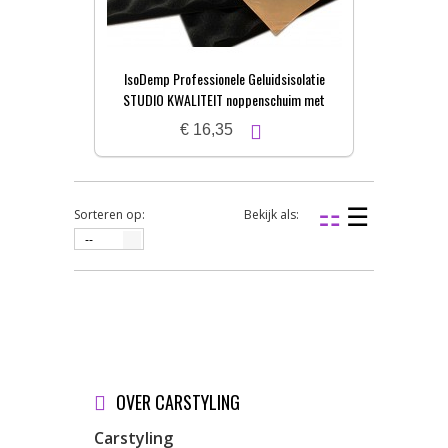
IsoDemp Professionele Geluidsisolatie
STUDIO KWALITEIT noppenschuim met
zelfkl. laag | 3x50x100cm
€ 16,35
Sorteren op:
Bekijk als:
--
OVER CARSTYLING
Carstyling