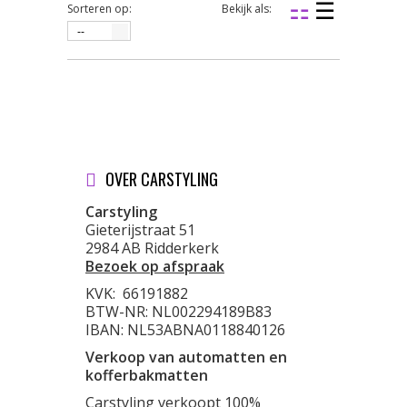
Sorteren op:
Bekijk als:
--
OVER CARSTYLING
Carstyling
Gieterijstraat 51
2984 AB Ridderkerk
Bezoek op afspraak
KVK:
66191882
BTW-NR: NL002294189B83
IBAN: NL53ABNA0118840126
Verkoop van automatten en
kofferbakmatten
Carstyling verkoopt 100%