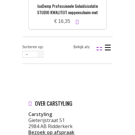
IsoDemp Professionele Geluidsisolatie
STUDIO KWALITEIT noppenschuim met
zelfkl. laag | 3x50x100cm
€ 16,35
Sorteren op:
Bekijk als:
--
OVER CARSTYLING
Carstyling
Gieterijstraat 51
2984 AB Ridderkerk
Bezoek op afspraak