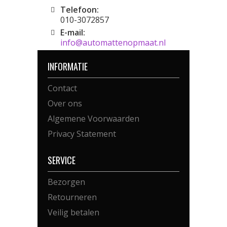
Telefoon:
010-3072857
E-mail:
info@automattenopmaat.nl
INFORMATIE
Contact
Over ons
Algemene Voorwaarden
Privacy Statement
SERVICE
Bezorgen
Retourneren
Veilig betalen