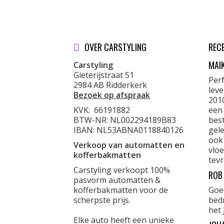
OVER CARSTYLING
REC
MAI
Carstyling
Gieterijstraat 51
Per
2984 AB Ridderkerk
lev
Bezoek op afspraak
201
KVK:
66191882
een
BTW-NR: NL002294189B83
best
IBAN: NL53ABNA0118840126
gele
ook
Verkoop van automatten en
vloe
kofferbakmatten
tevr
Carstyling verkoopt 100%
ROB
pasvorm automatten &
kofferbakmatten voor de
Goe
scherpste prijs.
bed
het 
Elke auto heeft een unieke