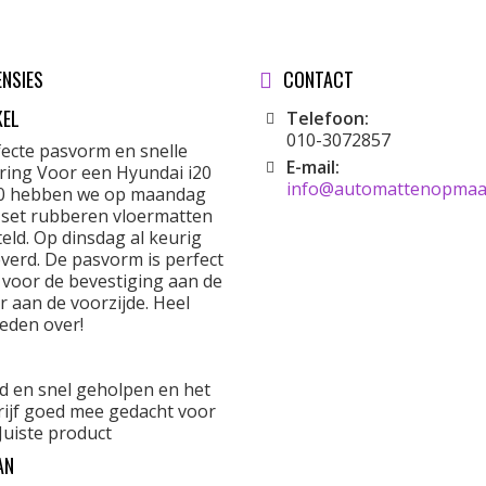
ENSIES
CONTACT
KEL
Telefoon:
010-3072857
fecte pasvorm en snelle
E-mail:
ering Voor een Hyundai i20
info@automattenopmaat
0 hebben we op maandag
 set rubberen vloermatten
eld. Op dinsdag al keurig
verd. De pasvorm is perfect
 voor de bevestiging aan de
r aan de voorzijde. Heel
eden over!
d en snel geholpen en het
rijf goed mee gedacht voor
Juiste product
AN