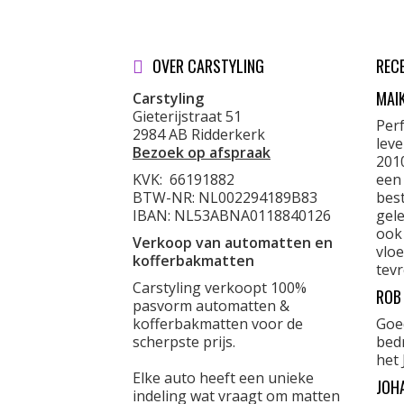
OVER CARSTYLING
REC
MAI
Carstyling
Gieterijstraat 51
Per
2984 AB Ridderkerk
lev
Bezoek op afspraak
201
KVK:
66191882
een
BTW-NR: NL002294189B83
best
IBAN: NL53ABNA0118840126
gele
ook
Verkoop van automatten en
vloe
kofferbakmatten
tevr
Carstyling verkoopt 100%
ROB
pasvorm automatten &
kofferbakmatten voor de
Goe
scherpste prijs.
bed
het 
Elke auto heeft een unieke
JOH
indeling wat vraagt om matten