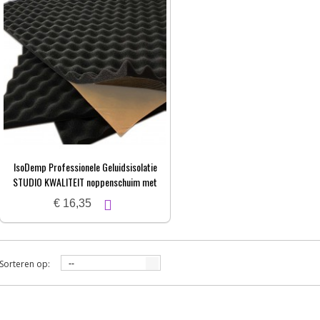
IsoDemp Professionele Geluidsisolatie
STUDIO KWALITEIT noppenschuim met
zelfkl. laag | 3x50x100cm
€ 16,35
Sorteren op:
--