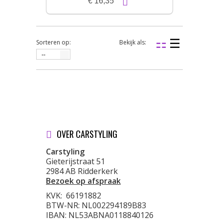
€ 16,35
Sorteren op:
Bekijk als:
--
OVER CARSTYLING
Carstyling
Gieterijstraat 51
2984 AB Ridderkerk
Bezoek op afspraak
KVK:
66191882
BTW-NR: NL002294189B83
IBAN: NL53ABNA0118840126