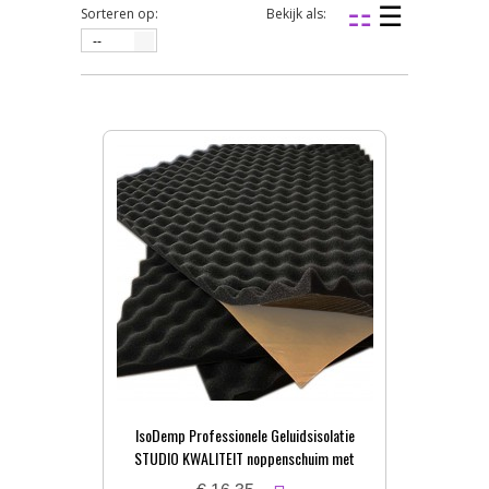
Sorteren op:
Bekijk als:
--
IsoDemp Professionele Geluidsisolatie
STUDIO KWALITEIT noppenschuim met
zelfkl. laag | 3x50x100cm