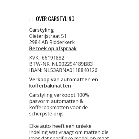
OVER CARSTYLING
Carstyling
Gieterijstraat 51
2984 AB Ridderkerk
Bezoek op afspraak
KVK:
66191882
BTW-NR: NL002294189B83
IBAN: NL53ABNA0118840126
Verkoop van automatten en
kofferbakmatten
Carstyling verkoopt 100%
pasvorm automatten &
kofferbakmatten voor de
scherpste prijs.
Elke auto heeft een unieke
indeling wat vraagt om matten die
voor dat specifieke model op maat