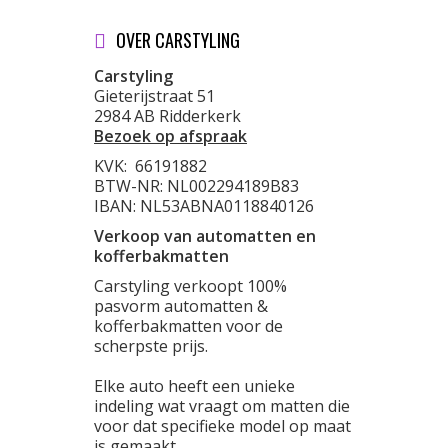
OVER CARSTYLING
Carstyling
Gieterijstraat 51
2984 AB Ridderkerk
Bezoek op afspraak
KVK:
66191882
BTW-NR: NL002294189B83
IBAN: NL53ABNA0118840126
Verkoop van automatten en
kofferbakmatten
Carstyling verkoopt 100%
pasvorm automatten &
kofferbakmatten voor de
scherpste prijs.
Elke auto heeft een unieke
indeling wat vraagt om matten die
voor dat specifieke model op maat
is gemaakt.