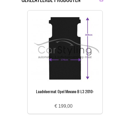
Laadvloermat Opel Movano B L3 2010-
Laad
€ 199,00