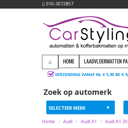
010-3072857
HOME
LAADVLOERMATTEN P
VERZENDING VANAF NL € 5,95 BE € 9
Zoek op automerk
Home
>
Audi
>
Audi A1
>
Audi A1 2