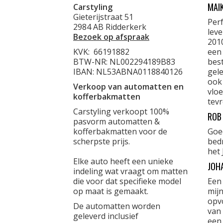
MAI
Carstyling
Gieterijstraat 51
Per
2984 AB Ridderkerk
lev
Bezoek op afspraak
201
KVK:
66191882
een
BTW-NR: NL002294189B83
best
IBAN: NL53ABNA0118840126
gele
ook
Verkoop van automatten en
vloe
kofferbakmatten
tevr
Carstyling verkoopt 100%
ROB
pasvorm automatten &
kofferbakmatten voor de
Goe
scherpste prijs.
bed
het 
Elke auto heeft een unieke
JOH
indeling wat vraagt om matten
die voor dat specifieke model
Een
op maat is gemaakt.
mijn
opvo
De automatten worden
van 
geleverd inclusief
een