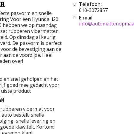
KEL
Telefoon:
010-3072857
fecte pasvorm en snelle
E-mail:
ering Voor een Hyundai i20
info@automattenopmaat
0 hebben we op maandag
 set rubberen vloermatten
eld. Op dinsdag al keurig
verd. De pasvorm is perfect
 voor de bevestiging aan de
r aan de voorzijde. Heel
eden over!
d en snel geholpen en het
rijf goed mee gedacht voor
Juiste product
AN
 rubberen vloermat voor
 auto bestelt: snelle
lging, snelle levering en
goede klawiteit. Kortom:
 tevreden klant