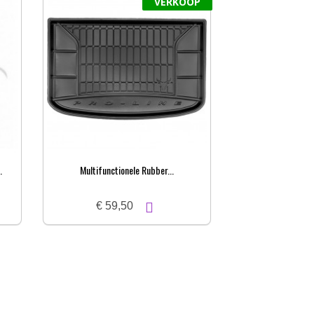
VERKOOP
.
Multifunctionele Rubber...
Multifunctio
€ 59,50
€ 59,