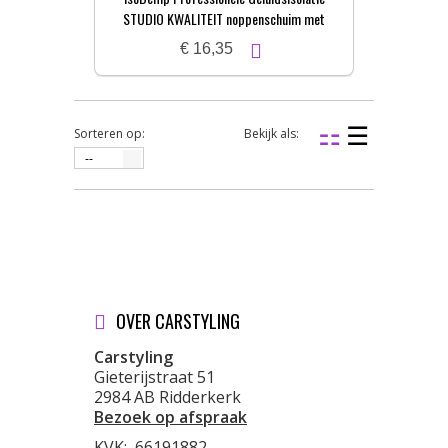
STUDIO KWALITEIT noppenschuim met
zelfkl. laag | 3x50x100cm
€ 16,35
Sorteren op:
Bekijk als:
--
OVER CARSTYLING
Carstyling
Gieterijstraat 51
2984 AB Ridderkerk
Bezoek op afspraak
KVK:
66191882