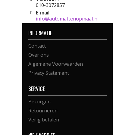
010-3072857
E-mail:
info@automattenopmaat.nl
INFORMATIE
Contact
Over ons
Algemene Voorwaarden
Privacy Statement
SERVICE
Bezorgen
Retourneren
Veilig betalen