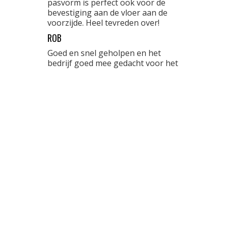
pasvorm is perfect ook voor de
bevestiging aan de vloer aan de
voorzijde. Heel tevreden over!
ROB
Goed en snel geholpen en het
bedrijf goed mee gedacht voor het
Juiste product
JOHAN
Een rubberen vloermat voor mijn
auto bestelt: snelle opvolging,
snelle levering en van goede
klawiteit. Kortom: een tevreden
klant
CONTACT
Telefoon:
010-3072857
E-mail:
info@automattenopmaat.nl