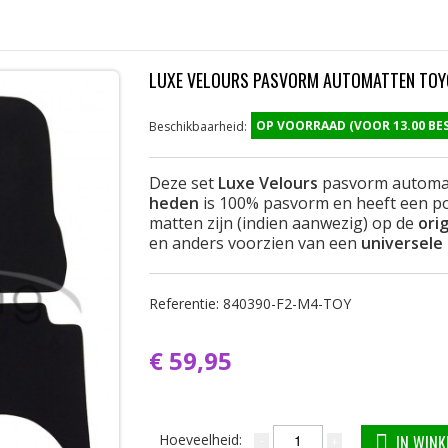
LUXE VELOURS PASVORM AUTOMATTEN TOYO
OP VOORRAAD (VOOR 13.00 B
Beschikbaarheid:
Deze set
Luxe Velours
pasvorm automa
heden
is 100% pasvorm en heeft een po
matten zijn (indien aanwezig) op de
ori
en anders voorzien van een
universele
Referentie:
840390-F2-M4-TOY
€ 59,95
Hoeveelheid:
IN WIN