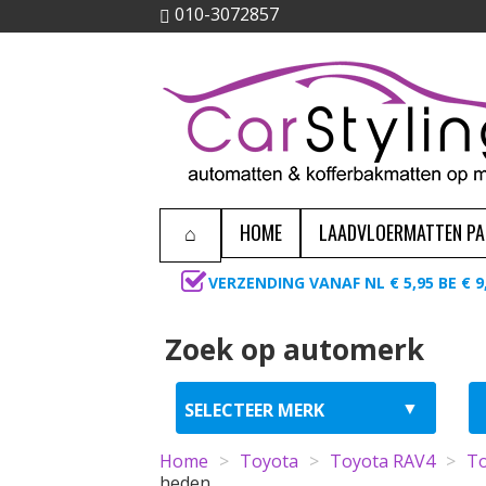
010-3072857
HOME
LAADVLOERMATTEN P
VERZENDING VANAF NL € 5,95 BE € 9
Zoek op automerk
Home
>
Toyota
>
Toyota RAV4
>
To
heden