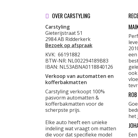
OVER CARSTYLING
REC
MAI
Carstyling
Gieterijstraat 51
Per
2984 AB Ridderkerk
lev
Bezoek op afspraak
201
KVK:
66191882
een
BTW-NR: NL002294189B83
best
IBAN: NL53ABNA0118840126
gele
ook
Verkoop van automatten en
vloe
kofferbakmatten
tevr
Carstyling verkoopt 100%
ROB
pasvorm automatten &
kofferbakmatten voor de
Goe
scherpste prijs.
bed
het 
Elke auto heeft een unieke
JOH
indeling wat vraagt om matten
die voor dat specifieke model
Een