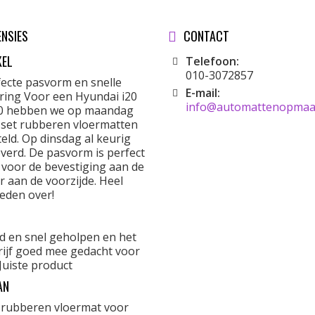
ENSIES
CONTACT
KEL
Telefoon:
010-3072857
fecte pasvorm en snelle
E-mail:
ering Voor een Hyundai i20
info@automattenopmaat
0 hebben we op maandag
 set rubberen vloermatten
eld. Op dinsdag al keurig
verd. De pasvorm is perfect
 voor de bevestiging aan de
r aan de voorzijde. Heel
eden over!
d en snel geholpen en het
rijf goed mee gedacht voor
Juiste product
AN
 rubberen vloermat voor