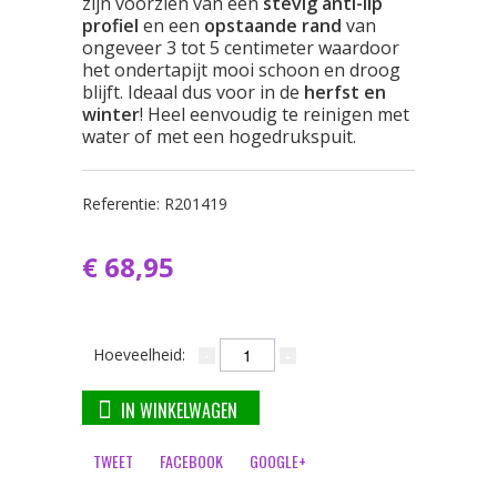
zijn voorzien van een
stevig anti-lip
profiel
en een
opstaande rand
van
ongeveer 3 tot 5 centimeter waardoor
het ondertapijt mooi schoon en droog
blijft. Ideaal dus voor in de
herfst en
winter
! Heel eenvoudig te reinigen met
water of met een hogedrukspuit.
Referentie:
R201419
€ 68,95
Hoeveelheid:
IN WINKELWAGEN
TWEET
FACEBOOK
GOOGLE+