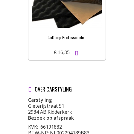
IsoDemp Professionele...
€ 16,35
OVER CARSTYLING
Carstyling
Gieterijstraat 51
2984 AB Ridderkerk
Bezoek op afspraak
KVK:
66191882
BTW-NR: NL002294189B83