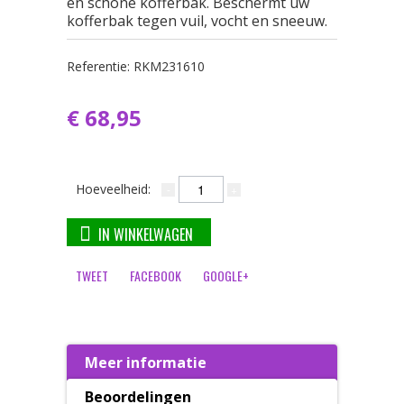
en schone kofferbak. Beschermt uw
kofferbak tegen vuil, vocht en sneeuw.
Referentie:
RKM231610
€ 68,95
Hoeveelheid:
IN WINKELWAGEN
TWEET
FACEBOOK
GOOGLE+
Meer informatie
Beoordelingen