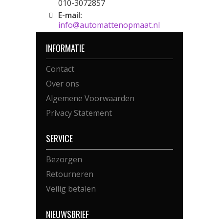
010-3072857
E-mail:
info@automattenopmaat.nl
INFORMATIE
Contact
Over ons
Algemene Voorwaarden
Privacy Statement
SERVICE
Bezorgen
Retourneren
Veilig betalen
NIEUWSBRIEF