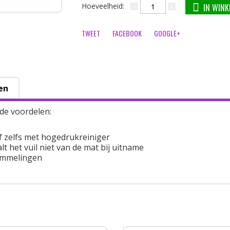
Hoeveelheid:
IN WIN
TWEET
FACEBOOK
GOOGLE+
en
de voordelen:
f zelfs met hogedrukreiniger
t het vuil niet van de mat bij uitname
ommelingen