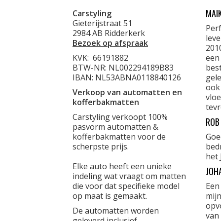
MAI
Carstyling
Gieterijstraat 51
Per
2984 AB Ridderkerk
lev
Bezoek op afspraak
201
KVK:
66191882
een
BTW-NR: NL002294189B83
best
IBAN: NL53ABNA0118840126
gele
ook
Verkoop van automatten en
vloe
kofferbakmatten
tevr
Carstyling verkoopt 100%
ROB
pasvorm automatten &
kofferbakmatten voor de
Goe
scherpste prijs.
bed
het 
Elke auto heeft een unieke
JOH
indeling wat vraagt om matten
die voor dat specifieke model
Een
op maat is gemaakt.
mijn
opvo
De automatten worden
van 
geleverd inclusief