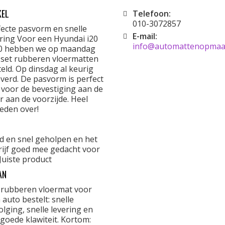
KEL
Telefoon:
010-3072857
fecte pasvorm en snelle
E-mail:
ering Voor een Hyundai i20
info@automattenopmaat
0 hebben we op maandag
 set rubberen vloermatten
eld. Op dinsdag al keurig
verd. De pasvorm is perfect
 voor de bevestiging aan de
r aan de voorzijde. Heel
eden over!
d en snel geholpen en het
rijf goed mee gedacht voor
Juiste product
AN
 rubberen vloermat voor
 auto bestelt: snelle
lging, snelle levering en
goede klawiteit. Kortom: