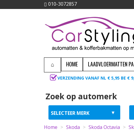
010-3072857
HOME
LAADVLOERMATTEN P
VERZENDING VANAF NL € 5,95 BE € 9
Zoek op automerk
Home
>
Skoda
>
Skoda Octavia
>
Sk