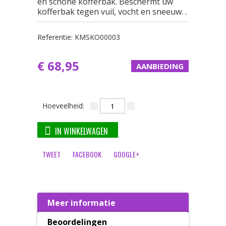
en schone kofferbak. Beschermt uw
kofferbak tegen vuil, vocht en sneeuw. .
Referentie:
KMSKO00003
€ 68,95
AANBIEDING
Hoeveelheid:
IN WINKELWAGEN
TWEET
FACEBOOK
GOOGLE+
Meer informatie
Beoordelingen