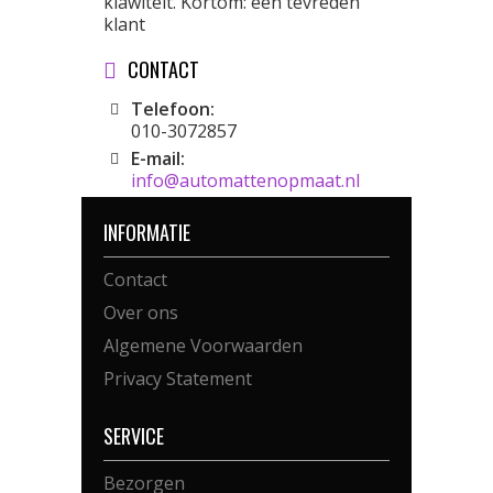
klawiteit. Kortom: een tevreden
klant
CONTACT
Telefoon:
010-3072857
E-mail:
info@automattenopmaat.nl
INFORMATIE
Contact
Over ons
Algemene Voorwaarden
Privacy Statement
SERVICE
Bezorgen