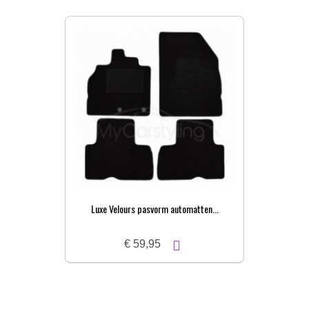
Luxe Velours pasvorm automatten...
P
€ 59,95