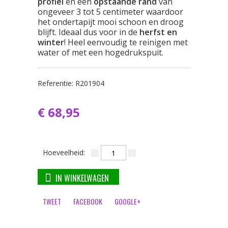
profiel
en een
opstaande rand
van
ongeveer 3 tot 5 centimeter waardoor
het ondertapijt mooi schoon en droog
blijft. Ideaal dus voor in de
herfst en
winter
! Heel eenvoudig te reinigen met
water of met een hogedrukspuit.
Referentie:
R201904
€ 68,95
Hoeveelheid:
IN WINKELWAGEN
TWEET
FACEBOOK
GOOGLE+