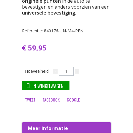
originele punten
in de auto te
bevestigen en anders voorzien van een
universele bevestiging
.
Referentie:
840176-UN-M4-REN
€ 59,95
Hoeveelheid:
IN WINKELWAGEN
TWEET
FACEBOOK
GOOGLE+
Meer informatie