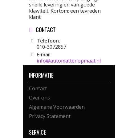
snelle levering en van goede
klawiteit. Kortom: een tevreden
klant
CONTACT
Telefoon:
010-3072857
E-mail:
info@automattenopmaat.nl
INFORMATIE
Contact
Over ons
Algemene Voorwaarden
Privacy Statement
SERVICE