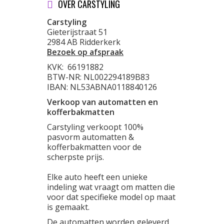
OVER CARSTYLING
Carstyling
Gieterijstraat 51
2984 AB Ridderkerk
Bezoek op afspraak
KVK:
66191882
BTW-NR: NL002294189B83
IBAN: NL53ABNA0118840126
Verkoop van automatten en
kofferbakmatten
Carstyling verkoopt 100%
pasvorm automatten &
kofferbakmatten voor de
scherpste prijs.
Elke auto heeft een unieke
indeling wat vraagt om matten die
voor dat specifieke model op maat
is gemaakt.
De automatten worden geleverd