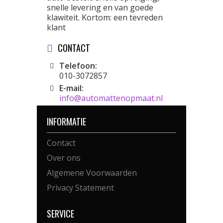
snelle levering en van goede
klawiteit. Kortom: een tevreden
klant
CONTACT
Telefoon:
010-3072857
E-mail:
info@automattenopmaat.nl
INFORMATIE
Contact
Over ons
Algemene Voorwaarden
Privacy Statement
SERVICE