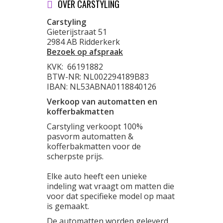
OVER CARSTYLING
Carstyling
Gieterijstraat 51
2984 AB Ridderkerk
Bezoek op afspraak
KVK:
66191882
BTW-NR: NL002294189B83
IBAN: NL53ABNA0118840126
Verkoop van automatten en
kofferbakmatten
Carstyling verkoopt 100%
pasvorm automatten &
kofferbakmatten voor de
scherpste prijs.
Elke auto heeft een unieke
indeling wat vraagt om matten die
voor dat specifieke model op maat
is gemaakt.
De automatten worden geleverd