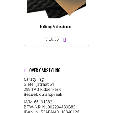
IsoDemp Professionele...
€ 16,35
OVER CARSTYLING
Carstyling
Gieterijstraat 51
2984 AB Ridderkerk
Bezoek op afspraak
KVK:
66191882
BTW-NR: NL002294189B83
IBAN: NL53ABNA0118840126