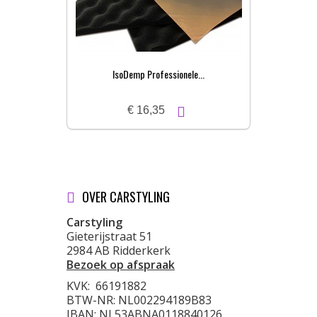
IsoDemp Professionele...
€ 16,35
OVER CARSTYLING
Carstyling
Gieterijstraat 51
2984 AB Ridderkerk
Bezoek op afspraak
KVK:
66191882
BTW-NR: NL002294189B83
IBAN: NL53ABNA0118840126