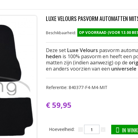
LUXE VELOURS PASVORM AUTOMATTEN MITS
OP VOORRAAD (VOOR 13.00 B
Beschikbaarheid:
Deze set
Luxe Velours
pasvorm automa
heden
is 100% pasvorm en heeft een po
matten zijn (indien aanwezig) op de
ori
en anders voorzien van een
universele
Referentie:
840377-F4-M4-MIT
€ 59,95
Hoeveelheid:
IN WIN