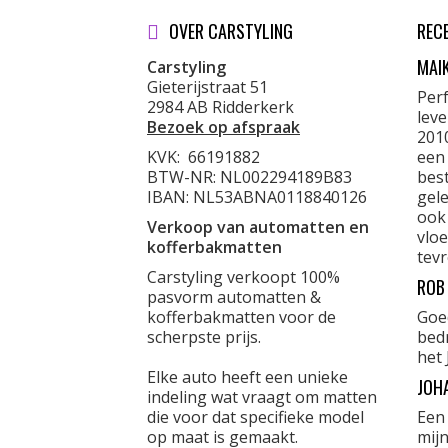
OVER CARSTYLING
REC
MAI
Carstyling
Gieterijstraat 51
Per
2984 AB Ridderkerk
lev
Bezoek op afspraak
201
KVK:
66191882
een
BTW-NR: NL002294189B83
best
IBAN: NL53ABNA0118840126
gele
ook
Verkoop van automatten en
vloe
kofferbakmatten
tevr
Carstyling verkoopt 100%
ROB
pasvorm automatten &
kofferbakmatten voor de
Goe
scherpste prijs.
bed
het 
Elke auto heeft een unieke
JOH
indeling wat vraagt om matten
die voor dat specifieke model
Een
op maat is gemaakt.
mijn