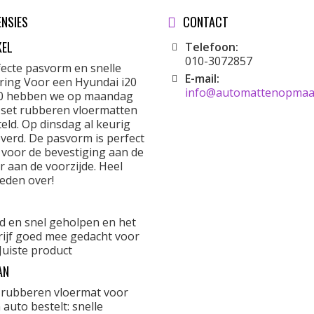
ENSIES
CONTACT
KEL
Telefoon:
010-3072857
fecte pasvorm en snelle
E-mail:
ering Voor een Hyundai i20
info@automattenopmaat
0 hebben we op maandag
 set rubberen vloermatten
eld. Op dinsdag al keurig
verd. De pasvorm is perfect
 voor de bevestiging aan de
r aan de voorzijde. Heel
eden over!
d en snel geholpen en het
rijf goed mee gedacht voor
Juiste product
AN
 rubberen vloermat voor
 auto bestelt: snelle