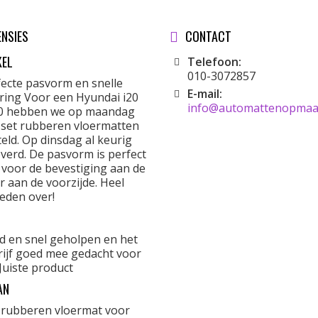
ENSIES
CONTACT
KEL
Telefoon:
010-3072857
fecte pasvorm en snelle
E-mail:
ering Voor een Hyundai i20
info@automattenopmaat
0 hebben we op maandag
 set rubberen vloermatten
eld. Op dinsdag al keurig
verd. De pasvorm is perfect
 voor de bevestiging aan de
r aan de voorzijde. Heel
eden over!
d en snel geholpen en het
rijf goed mee gedacht voor
Juiste product
AN
 rubberen vloermat voor