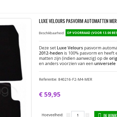
LUXE VELOURS PASVORM AUTOMATTEN MERC
OP VOORRAAD (VOOR 13.00 B
Beschikbaarheid:
Deze set
Luxe Velours
pasvorm automa
2012-heden
is 100% pasvorm en heeft 
matten zijn (indien aanwezig) op de
ori
en anders voorzien van een
universele
Referentie:
840216-F2-M4-MER
€ 59,95
Hoeveelheid:
IN WIN