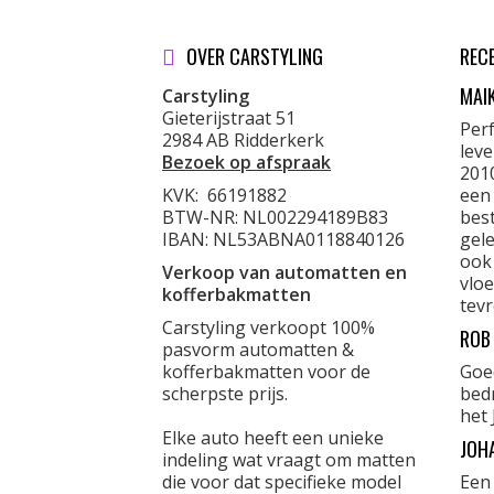
OVER CARSTYLING
REC
MAI
Carstyling
Gieterijstraat 51
Per
2984 AB Ridderkerk
lev
Bezoek op afspraak
201
KVK:
66191882
een
BTW-NR: NL002294189B83
best
IBAN: NL53ABNA0118840126
gele
ook
Verkoop van automatten en
vloe
kofferbakmatten
tevr
Carstyling verkoopt 100%
ROB
pasvorm automatten &
kofferbakmatten voor de
Goe
scherpste prijs.
bed
het 
Elke auto heeft een unieke
JOH
indeling wat vraagt om matten
die voor dat specifieke model
Een