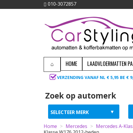
010-3072857
HOME
LAADVLOERMATTEN P
VERZENDING VANAF NL € 5,95 BE € 9
Zoek op automerk
Home
>
Mercedes
>
Mercedes A-Klas
Klasse W176 2012-heden