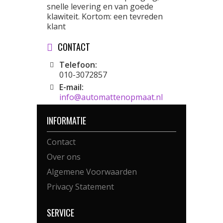
snelle levering en van goede
klawiteit. Kortom: een tevreden
klant
CONTACT
Telefoon:
010-3072857
E-mail:
info@automattenopmaat.nl
INFORMATIE
Contact
Over ons
Algemene Voorwaarden
Privacy Statement
SERVICE