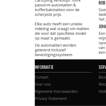
Carstyling verkoopt 100%
ROB
pasvorm automatten &
kofferbakmatten voor de
Goe
scherpste prijs.
bed
het 
Elke auto heeft een unieke
JOH
indeling wat vraagt om matten
die voor dat specifieke model
Een
op maat is gemaakt.
mijn
opvo
De automatten worden
van 
geleverd inclusief
een
bevestigingssysteem.
INFORMATIE
SER
Contact
Bez
Over ons
Ret
Algemene Voorwaarden
Veil
Privacy Statement