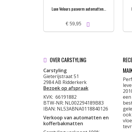
Luxe Velours pasvorm automatten...
€ 59,95
OVER CARSTYLING
REC
MAI
Carstyling
Gieterijstraat 51
Per
2984 AB Ridderkerk
lev
Bezoek op afspraak
201
KVK:
66191882
een
BTW-NR: NL002294189B83
best
IBAN: NL53ABNA0118840126
gele
ook
Verkoop van automatten en
vloe
kofferbakmatten
tevr