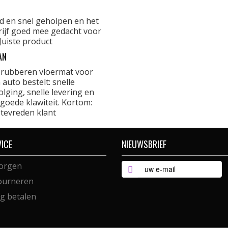
d en snel geholpen en het
rijf goed mee gedacht voor
Juiste product
AN
 rubberen vloermat voor
 auto bestelt: snelle
lging, snelle levering en
goede klawiteit. Kortom:
 tevreden klant
VICE
NIEUWSBRIEF
orgen
ourneren
ig betalen