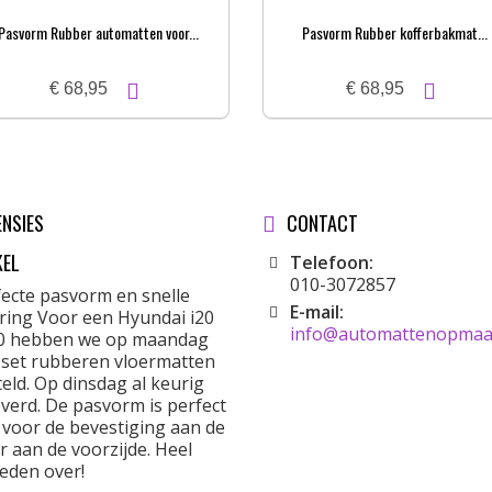
Pasvorm Rubber automatten voor...
Pasvorm Rubber kofferbakmat...
€ 68,95
€ 68,95
ENSIES
CONTACT
KEL
Telefoon:
010-3072857
fecte pasvorm en snelle
E-mail:
ering Voor een Hyundai i20
info@automattenopmaat
0 hebben we op maandag
 set rubberen vloermatten
eld. Op dinsdag al keurig
verd. De pasvorm is perfect
 voor de bevestiging aan de
r aan de voorzijde. Heel
eden over!