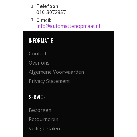
Telefoon:
010-3072857
E-mail:
info@automattenopmaat.nl
INFORMATIE
Contact
Over ons
Algemene Voorwaarden
Privacy Statement
SERVICE
Bezorgen
Retourneren
Veilig betalen