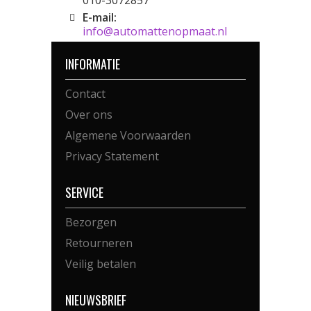
010-3072857
E-mail:
info@automattenopmaat.nl
INFORMATIE
Contact
Over ons
Algemene Voorwaarden
Privacy Statement
SERVICE
Bezorgen
Retourneren
Veilig betalen
NIEUWSBRIEF