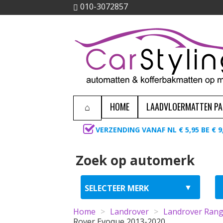
010-3072857
HOME
LAADVLOERMATTEN P
VERZENDING VANAF NL € 5,95 BE € 9
Zoek op automerk
Home
>
Landrover
>
Landrover Rang
Rover Evoque 2013-2020