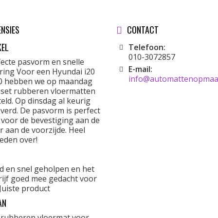
ENSIES
CONTACT
KEL
Telefoon:
010-3072857
fecte pasvorm en snelle
E-mail:
ering Voor een Hyundai i20
info@automattenopmaat
0 hebben we op maandag
 set rubberen vloermatten
eld. Op dinsdag al keurig
verd. De pasvorm is perfect
 voor de bevestiging aan de
r aan de voorzijde. Heel
eden over!
d en snel geholpen en het
rijf goed mee gedacht voor
Juiste product
AN
 rubberen vloermat voor