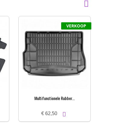
VERKOOP
Multifunctionele Rubber...
IsoDemp Pro
€ 62,50
€ 16,