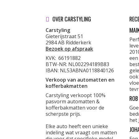
OVER CARSTYLING
REC
MAI
Carstyling
Gieterijstraat 51
Per
2984 AB Ridderkerk
lev
Bezoek op afspraak
201
KVK:
66191882
een
BTW-NR: NL002294189B83
best
IBAN: NL53ABNA0118840126
gele
ook
Verkoop van automatten en
vloe
kofferbakmatten
tevr
Carstyling verkoopt 100%
ROB
pasvorm automatten &
kofferbakmatten voor de
Goe
scherpste prijs.
bed
het 
Elke auto heeft een unieke
JOH
indeling wat vraagt om matten
die voor dat specifieke model
Een