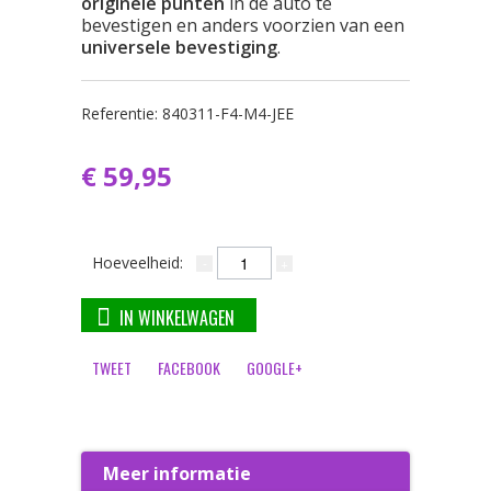
originele punten
in de auto te
bevestigen en anders voorzien van een
universele bevestiging
.
Referentie:
840311-F4-M4-JEE
€ 59,95
Hoeveelheid:
IN WINKELWAGEN
TWEET
FACEBOOK
GOOGLE+
Meer informatie