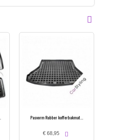
.
Pasvorm Rubber kofferbakmat...
IsoDemp Pro
€ 68,95
€ 16,