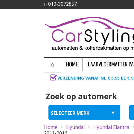
010-3072857
HOME
LAADVLOERMATTEN P
VERZENDING VANAF NL € 5,95 BE € 9
Zoek op automerk
Home
>
Hyundai
>
Hyundai Elantra
2011-2016