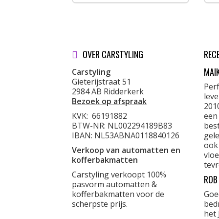
OVER CARSTYLING
REC
MAI
Carstyling
Gieterijstraat 51
Per
2984 AB Ridderkerk
lev
Bezoek op afspraak
201
KVK:
66191882
een
BTW-NR: NL002294189B83
best
IBAN: NL53ABNA0118840126
gele
ook
Verkoop van automatten en
vloe
kofferbakmatten
tevr
Carstyling verkoopt 100%
ROB
pasvorm automatten &
kofferbakmatten voor de
Goe
scherpste prijs.
bed
het 