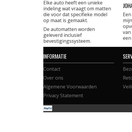
Elke auto heeft een unieke
JOH
indeling wat vraagt om matten
die voor dat specifieke model
Een
op maat is gemaakt.
mijn
opvo
De automatten worden
van 
geleverd inclusief
een
bevestigingssysteem.
INFORMATIE
SER
Contact
Bez
Over ons
Ret
Algemene Voorwaarden
Veil
Privacy Statement