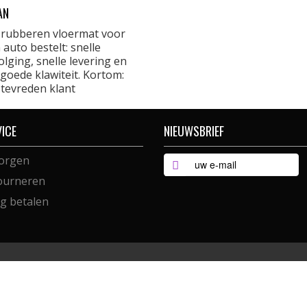
AN
 rubberen vloermat voor
 auto bestelt: snelle
lging, snelle levering en
goede klawiteit. Kortom:
 tevreden klant
VICE
NIEUWSBRIEF
orgen
ourneren
ig betalen