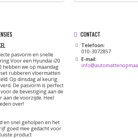
ENSIES
CONTACT
KEL
Telefoon:
010-3072857
fecte pasvorm en snelle
E-mail:
ering Voor een Hyundai i20
info@automattenopmaat
0 hebben we op maandag
 set rubberen vloermatten
eld. Op dinsdag al keurig
verd. De pasvorm is perfect
 voor de bevestiging aan de
r aan de voorzijde. Heel
eden over!
d en snel geholpen en het
rijf goed mee gedacht voor
Juiste product