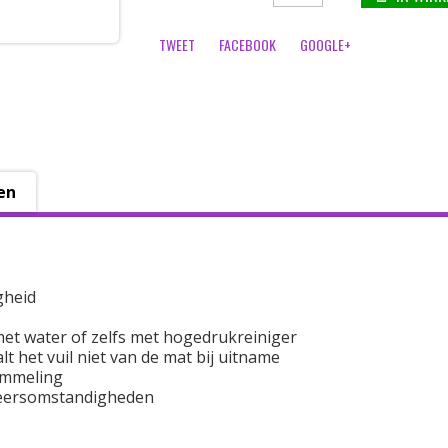
TWEET
FACEBOOK
GOOGLE+
en
gheid
et water of zelfs met hogedrukreiniger
t het vuil niet van de mat bij uitname
ommeling
 weersomstandigheden