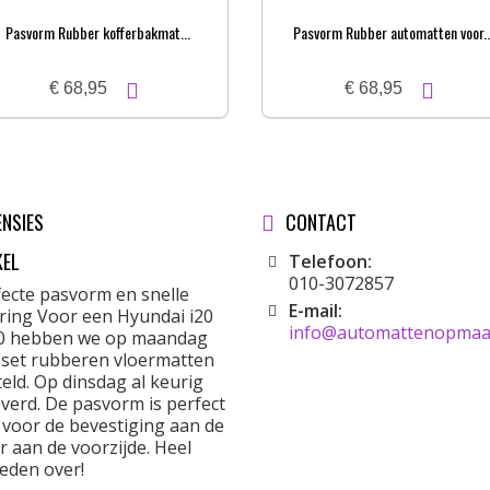
Pasvorm Rubber kofferbakmat...
Pasvorm Rubber automatten voor..
€ 68,95
€ 68,95
ENSIES
CONTACT
KEL
Telefoon:
010-3072857
fecte pasvorm en snelle
E-mail:
ering Voor een Hyundai i20
info@automattenopmaat
0 hebben we op maandag
 set rubberen vloermatten
eld. Op dinsdag al keurig
verd. De pasvorm is perfect
 voor de bevestiging aan de
r aan de voorzijde. Heel
eden over!