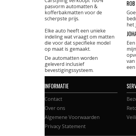
Carstyling verkoopt 100%
ROB
pasvorm automatten &
kofferbakmatten voor de
Goe
scherpste prijs.
bed
het 
Elke auto heeft een unieke
JOH
indeling wat vraagt om matten
die voor dat specifieke model
Een
op maat is gemaakt.
mijn
opvo
De automatten worden
van 
geleverd inclusief
een
bevestigingssysteem.
INFORMATIE
SER
Contact
Bez
Over ons
Ret
Algemene Voorwaarden
Veil
Privacy Statement