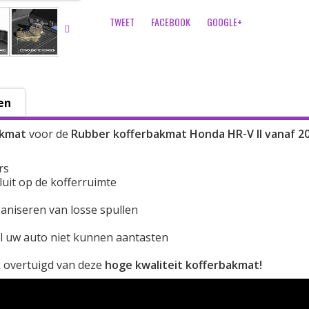
TWEET
FACEBOOK
GOOGLE+
en
akmat
voor de
Rubber kofferbakmat Honda HR-V II vanaf 2
rs
uit op de kofferruimte
ganiseren van losse spullen
l uw auto niet kunnen aantasten
k overtuigd van deze
hoge kwaliteit kofferbakmat!