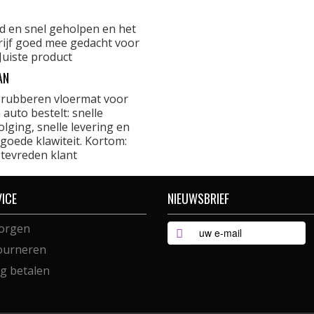
d en snel geholpen en het
rijf goed mee gedacht voor
Juiste product
AN
 rubberen vloermat voor
 auto bestelt: snelle
lging, snelle levering en
goede klawiteit. Kortom:
 tevreden klant
VICE
NIEUWSBRIEF
orgen
ourneren
ig betalen