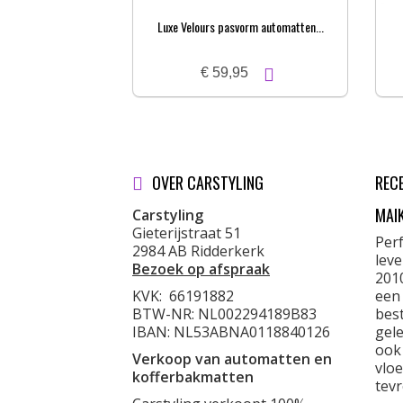
Luxe Velours pasvorm automatten...
€ 59,95
OVER CARSTYLING
REC
MAI
Carstyling
Gieterijstraat 51
Per
2984 AB Ridderkerk
lev
Bezoek op afspraak
201
KVK:
66191882
een
BTW-NR: NL002294189B83
best
IBAN: NL53ABNA0118840126
gele
ook
Verkoop van automatten en
vloe
kofferbakmatten
tevr